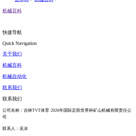
机械百科
快捷导航
Quick Navigation
关于我们
机械百科
机械自动化
联系我们
联系我们
公司名称：吉林TVT体育·2026年国际足联世界杯矿山机械有限责任公
司
联系人：吴冰