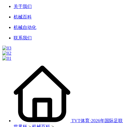
关于我们
机械百科
机械自动化
联系我们
TVT体育·2026年国际足联
世界杯
>
机械百科
>