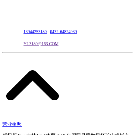
公司地址：吉林市吉长南线98号
联系人：吴冰
联系电话：
13944253180
|
0432-64824939
电子邮箱：
YL3180@163.COM
营业执照