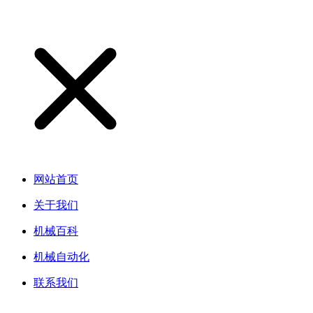
网站首页
关于我们
机械百科
机械自动化
联系我们