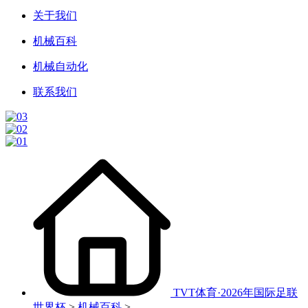
关于我们
机械百科
机械自动化
联系我们
TVT体育·2026年国际足联
世界杯
>
机械百科
>