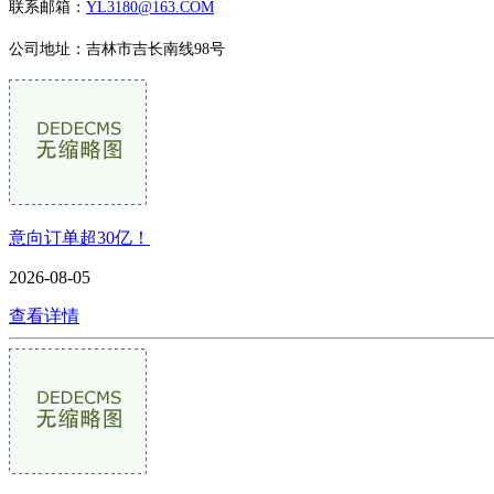
联系邮箱：
YL3180@163.COM
公司地址：吉林市吉长南线98号
意向订单超30亿！
2026-08-05
查看详情