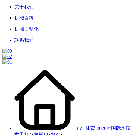
关于我们
机械百科
机械自动化
联系我们
TVT体育·2026年国际足联
世界杯
>
机械自动化
>