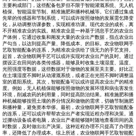
主要构成部门，这些配备包罗但不限于智能灌溉系统、无人机
植保、智能温室节制、精准施肥和播种机械等。它们通过集成
先辈的传感器和节制系统，可以或许按照做物的发展需乞降变
化，从动调整功课参数，实现精准功课。现代农业的成长，离
不开精准农业的实践。精准农业是一种基于消息手艺的农业出
产体例，它通过收集和阐发大量的农业出产数据，指点农业出
产勾当，以达到提高产量、降低成本、的目标。农业物联网手
艺取智能配备的连系，为精准农业供给了强无力的手艺支持。
起首，农业物联网手艺可以或许实现对农业出产的及时。通过
摆设正在田间的各类传感器，能够及时收集土壤湿度、温度、
光照强度等数据，这些数据对于做物的发展至关主要。好比正
在土壤湿度不脚时从动灌溉系统，或者正在光照不脚时调整温
室的遮阳系统。其次，智能配备可以或许提高农业出产的精准
度。例如，无人机植保能够按照做物的发展环境和病虫害发生
环境，削减农药的利用量，同时提高防治结果。精准施肥和播
种机械能够按照土壤的养分情况和做物的需求，切确节制施肥
和播种量，避免资本华侈。最初，农业物联网手艺取智能配备
的连系，还可以或许帮帮农业出产者实现近程办理和决策。通
过挪动设备或者电脑，农业出产者能够随时随地查看田间的及
时数据，及时做出出产决策。这种近程办理不只提高了办理效
率，还降低了办理成本。综上所述，农业物联网手艺取智能配