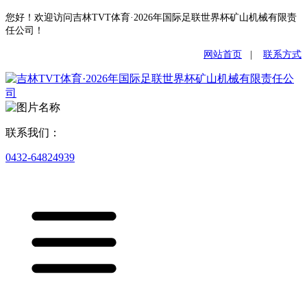
您好！欢迎访问吉林TVT体育·2026年国际足联世界杯矿山机械有限责
任公司！
网站首页
|
联系方式
联系我们：
0432-64824939