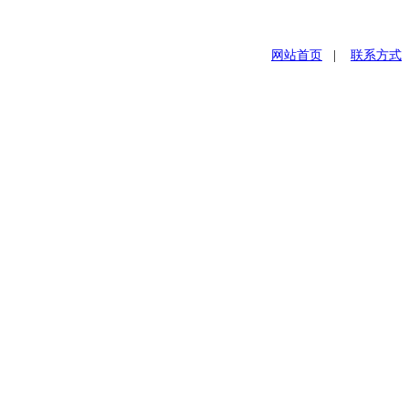
网站首页
|
联系方式