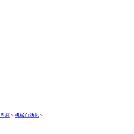
世界杯
>
机械自动化
>