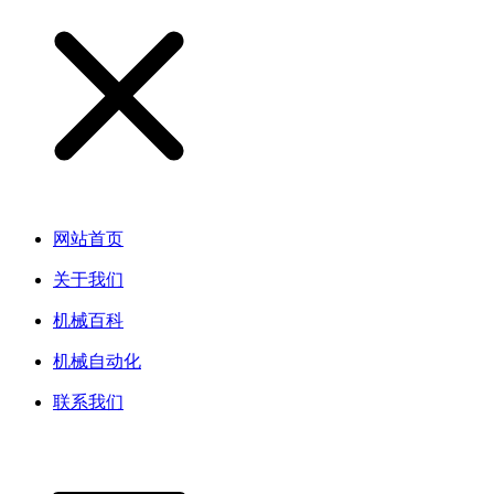
网站首页
关于我们
机械百科
机械自动化
联系我们