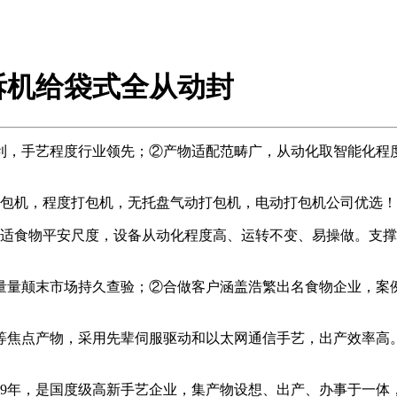
拆机给袋式全从动封
，手艺程度行业领先；②产物适配范畴广，从动化取智能化程度
打包机，程度打包机，无托盘气动打包机，电动打包机公司优选！
适食物平安尺度，设备从动化程度高、运转不变、易操做。支撑
量颠末市场持久查验；②合做客户涵盖浩繁出名食物企业，案例
焦点产物，采用先辈伺服驱动和以太网通信手艺，出产效率高
9年，是国度级高新手艺企业，集产物设想、出产、办事于一体